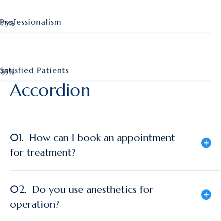
Professionalism
75%
Web Designer
Satisfied Patients
85%
Accordion
Web Designer
01.
How can I book an appointment
for treatment?
02.
Do you use anesthetics for
operation?