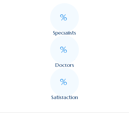
%
Foreign
Specialists
%
Qualified
Doctors
%
Client
Satisfaction