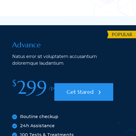
POPULAR
Advance
Natus error sit voluptatem accusantium
doloremque laudantium.
299
$
/per month
Get Stared
Routine checkup
24h Assistance
100 Tests & Treatments