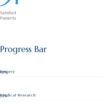
Satisfied
Patients
Progress Bar
Surgery
80%
Web Designer
Medical Research
92%
Web Designer