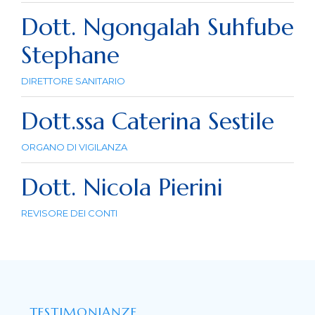
Enrico Sgreva
Dott. Ngongalah Suhfube
Stephane
DIRETTORE SANITARIO
Dott.ssa Caterina Sestile
Dott. Ngongalah Suhfube
ORGANO DI VIGILANZA
Stephane
Dott.ssa Caterina Sestile
Dott. Nicola Pierini
REVISORE DEI CONTI
Dott. Nicola Pierini
TESTIMONIANZE