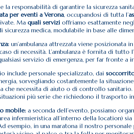
a responsabilità di garantire la sicurezza sanita
ata per eventi a Verona
, occupandosi di tutta l’
as
rivate. Ma
quali servizi
offriamo esattamente negli
 sicurezza medica, modulabile in base alle dimens
nza:
un’ambulanza attrezzata viene posizionata in
aso di necessità. L’ambulanza è fornita di tutto
alsiasi servizio di emergenza, per far fronte a i
zio include personale specializzato, dai
soccorrito
in sinergia, sorvegliando costantemente la situaz
che necessita di aiuto o di controllo sanitario. 
situazioni più serie che richiedono il trasporto i
 o mobile:
a seconda dell’evento, possiamo organ
a infermieristica all’interno della location) si
 Ad esempio, in una maratona il nostro personale 
sterà vicino al palco o tra la folla per monitora