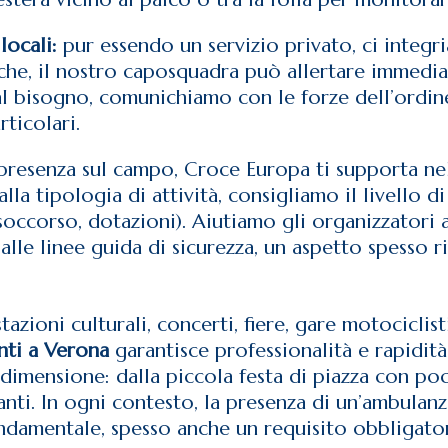
locali:
pur essendo un servizio privato, ci integr
tiche, il nostro caposquadra può allertare immedia
 al bisogno, comunichiamo con le forze dell’ordin
rticolari.
 presenza sul campo, Croce Europa ti supporta nell
la tipologia di attività, consigliamo il livello d
occorso, dotazioni). Aiutiamo gli organizzatori 
alle linee guida di sicurezza, un aspetto spesso r
stazioni culturali, concerti, fiere, gare motociclis
enti a Verona
garantisce professionalità e rapidità
dimensione: dalla piccola festa di piazza con poc
anti. In ogni contesto, la presenza di un’ambula
ondamentale, spesso anche un requisito obbligato